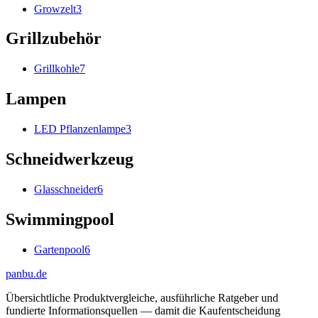
Growzelt
3
Grillzubehör
Grillkohle
7
Lampen
LED Pflanzenlampe
3
Schneidwerkzeug
Glasschneider
6
Swimmingpool
Gartenpool
6
pan
bu
.de
Übersichtliche Produktvergleiche, ausführliche Ratgeber und
fundierte Informationsquellen — damit die Kaufentscheidung