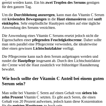
gereizt werden kann. Ein bis
zwei Tropfen des Serums
genügen
für den ganzen Tag.
Um die
Durchblutung anzuregen
, kann man das Vitamin C Serum
mit
kreisenden Bewegungen
in die
Haut einmassieren
und
sanft
einklopfen
. Sehr empfindliche Hauttypen sollten auf eine tägliche
Anwendung des Serums verzichten.
Die Anwendung eines Vitamin C Serums ersetzt jedoch nicht die
Eigenschaften einer
pflegenden Feuchtigkeitscreme
. Daher sollte
man stets parallel eine Pflegecreme verwenden, die idealerweise
über einen gewissen
Lichtschutzfaktor
verfügt.
Die Pflegecreme kann nach dem Serum aufgetragen werden und
rundet die
Hautpflege
insgesamt ab. Durch den Lichtschutzfaktor
der Creme wird die Haut zusätzlich vor frühzeitiger Hautalterung
bewahrt.
Wie hoch sollte der Vitamin C Anteil bei einem guten
Serum sein?
Man sollte bei Vitamin C Seren auf einen Gehalt von
sieben bis
zehn Prozent
Vitamin C setzten. Es gibt auch Seren, die einen
Gehalt von 20 Prozent aufweisen, jedoch kann diese Konzentration
für die
meisten Hauttypen
zu hoch sein.