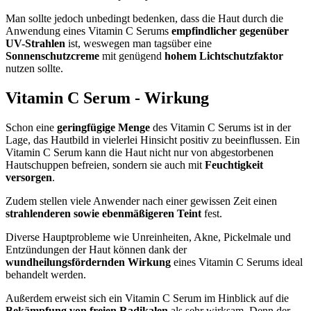
Man sollte jedoch unbedingt bedenken, dass die Haut durch die
Anwendung eines Vitamin C Serums
empfindlicher gegenüber
UV-Strahlen
ist, weswegen man tagsüber eine
Sonnenschutzcreme
mit genügend
hohem Lichtschutzfaktor
nutzen sollte.
Vitamin C Serum - Wirkung
Schon eine
geringfügige Menge
des Vitamin C Serums ist in der
Lage, das Hautbild in vielerlei Hinsicht positiv zu beeinflussen. Ein
Vitamin C Serum kann die Haut nicht nur von abgestorbenen
Hautschuppen befreien, sondern sie auch mit
Feuchtigkeit
versorgen
.
Zudem stellen viele Anwender nach einer gewissen Zeit einen
strahlenderen sowie ebenmäßigeren Teint
fest.
Diverse Hauptprobleme wie Unreinheiten, Akne, Pickelmale und
Entzündungen der Haut können dank der
wundheilungsfördernden Wirkung
eines Vitamin C Serums ideal
behandelt werden.
Außerdem erweist sich ein Vitamin C Serum im Hinblick auf die
Bekämpfung von freien Radikalen
als sehr wirksam. Denn der