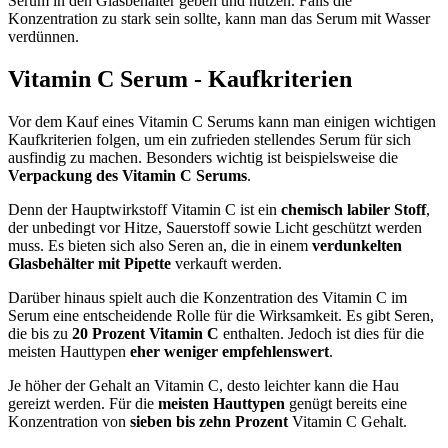
Serum in den Glasbehälter geben und nutzen. Falls die
Konzentration zu stark sein sollte, kann man das Serum mit Wasser
verdünnen.
Vitamin C Serum - Kaufkriterien
Vor dem Kauf eines Vitamin C Serums kann man einigen wichtigen
Kaufkriterien folgen, um ein zufrieden stellendes Serum für sich
ausfindig zu machen. Besonders wichtig ist beispielsweise die
Verpackung des Vitamin C Serums
.
Denn der Hauptwirkstoff Vitamin C ist ein
chemisch labiler Stoff
,
der unbedingt vor Hitze, Sauerstoff sowie Licht geschützt werden
muss. Es bieten sich also Seren an, die in einem
verdunkelten
Glasbehälter mit Pipette
verkauft werden.
Darüber hinaus spielt auch die Konzentration des Vitamin C im
Serum eine entscheidende Rolle für die Wirksamkeit. Es gibt Seren,
die bis zu
20 Prozent Vitamin C
enthalten. Jedoch ist dies für die
meisten Hauttypen
eher weniger empfehlenswert
.
Je höher der Gehalt an Vitamin C, desto leichter kann die Hau
gereizt werden. Für die
meisten Hauttypen
genügt bereits eine
Konzentration von
sieben bis zehn Prozent
Vitamin C Gehalt.