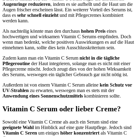
Augenringe reduzieren
, indem es sie aufhellt und die Haut um die
Augen frischer erscheinen lässt. Ein weiterer Vorteil des Serums ist,
dass es
sehr schnell einzieht
und mit Pflegecremes kombiniert
werden kann.
Als nachteilig könnte man den durchaus
hohen Preis
eines
hochwertigen und wirksamen Vitamin C Serums empfinden. Doch
wenn man bedenkt, welche positiven Auswirkungen es auf die Haut
einnehmen kann, sollte dies kein Ausschlusskriterium sein.
Zudem kann man ein Vitamin C Serum
nicht in die tägliche
Pflegeroutine
der Haut integrieren, solange man es nicht mit einer
Pflegecreme mischt. Jedoch zeugt dies von der hohen Wirksamkeit
des Serums, weswegen ein täglicher Gebrauch gar nicht nötig ist.
Außerdem ist von einem Vitamin C Serum alleine
kein Schutz vor
UV-Strahlen
zu erwarten, weswegen man es stets mit der
Anwendung eines Sonnenschutzmittels
kombinieren sollte.
Vitamin C Serum oder lieber Creme?
Sowohl eine Vitamin C Creme als auch ein Serum sind eine
geeignete Wahl
im Hinblick auf eine gute Hautpflege. Jedoch sind
Vitamin C Seren
um einiges
höher konzentriert
als Vitamin C