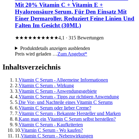
Mit 20% Vitamin C + Vitamin E +
Hyaloronsäure Serum, Für Den Einsatz Mit
Einer Dermaroller, Reduziert Feine Linien Und
Falten Im Gesicht (30ML)
★★★★★
★★★★★
4,1 · 315 Bewertungen
Produktdetails
anzeigen
ausblenden
Preis wird geladen …
Zum Angebot*
Inhaltsverzeichnis
1.
Vitamin C Serum - Allgemeine Informationen
2.
Vitamin C Serum - Wirkung
3.
Vitamin C Serum - Anwendungsgebiete
4.
Vitamin C Serum - Tipps zur richtigen Anwendung
5.
Die Vor- und Nachteile eines Vitamin C Serums
6.
Vitamin C Serum oder lieber Creme?
7.
Vitamin C Serum - Bekannte Hersteller und Marken
8.
Kann man ein Vitamin C Serum selbst herstellen?
9.
Vitamin C Serum - Kaufkriterien
10.
Vitamin C Serum - Wo kaufen?
11.
Vitamin C Serum - Nebenwirkungen