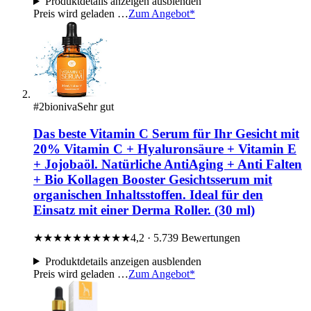
Produktdetails
anzeigen
ausblenden
Preis wird geladen …
Zum Angebot*
#2
bioniva
Sehr gut
Das beste Vitamin C Serum für Ihr Gesicht mit
20% Vitamin C + Hyaluronsäure + Vitamin E
+ Jojobaöl. Natürliche AntiAging + Anti Falten
+ Bio Kollagen Booster Gesichtsserum mit
organischen Inhaltsstoffen. Ideal für den
Einsatz mit einer Derma Roller. (30 ml)
★★★★★
★★★★★
4,2 · 5.739 Bewertungen
Produktdetails
anzeigen
ausblenden
Preis wird geladen …
Zum Angebot*