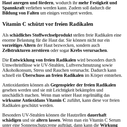
Haut anregen und fördern
, wodurch ihr
mehr Festigkeit und
Spannkraft
verliehen werden kann. Zudem soll dadurch die
Bildung von Falten
um einiges verzögert werden.
Vitamin C schützt vor freien Radikalen
Als
schädliches Stoffwechselprodukt
stellen freie Radikalen eine
enorme Belastung für die Haut dar. Sie können nicht nur ein
vorzeitiges Altern
der Haut bezwecken, sondern auch
Zellstrukturen zerstören
oder sogar
Krebs verursachen
.
Die
Entwicklung von freien Radikalen
wird besonders durch
Umwelteinflüsse wie UV-Strahlen, Luftverschmutzung sowie
Alkoholkonsum, Stress und Rauchen verursacht. Dadurch kann
schnell ein
Überschuss an freien Radikalen
im Körper entstehen.
Antioxidantien können als
Gegenspieler der freien Radikalen
gesehen werden und sie mit Leichtigkeit bekämpfen und
unschädlich machen. Wenn man seiner Haut regelmäßig das
wirksame Antioxidans Vitamin C
zuführt, kann diese vor freien
Radikalen geschützt werden.
Besonders UV-Strahlen können die Hautzellen
dauerhaft
schädigen
und sie
altern lassen
. Wenn man ein Vitamin C Serum
unter eine Sonnenschutzcreme aufträgt, dann kann die
Wirkung