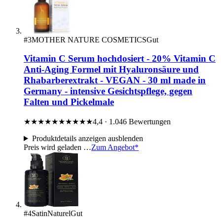
#3
MOTHER NATURE COSMETICS
Gut
Vitamin C Serum hochdosiert - 20% Vitamin C
Anti-Aging Formel mit Hyaluronsäure und
Rhabarberextrakt - VEGAN - 30 ml made in
Germany - intensive Gesichtspflege, gegen
Falten und Pickelmale
★★★★★
★★★★★
4,4 · 1.046 Bewertungen
Produktdetails
anzeigen
ausblenden
Preis wird geladen …
Zum Angebot*
#4
SatinNaturel
Gut