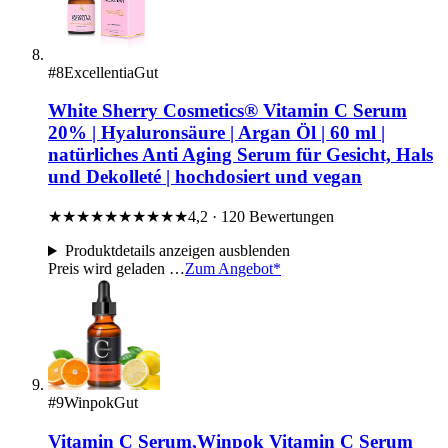
#8
Excellentia
Gut
White Sherry Cosmetics® Vitamin C Serum
20% | Hyaluronsäure | Argan Öl | 60 ml |
natürliches Anti Aging Serum für Gesicht, Hals
und Dekolleté | hochdosiert und vegan
★★★★★
★★★★★
4,2 · 120 Bewertungen
Produktdetails
anzeigen
ausblenden
Preis wird geladen …
Zum Angebot*
#9
Winpok
Gut
Vitamin C Serum,Winpok Vitamin C Serum