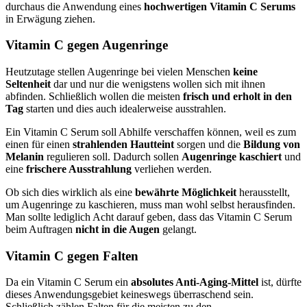
durchaus die Anwendung eines
hochwertigen Vitamin C Serums
in Erwägung ziehen.
Vitamin C gegen Augenringe
Heutzutage stellen Augenringe bei vielen Menschen
keine
Seltenheit
dar und nur die wenigstens wollen sich mit ihnen
abfinden. Schließlich wollen die meisten
frisch und erholt in den
Tag
starten und dies auch idealerweise ausstrahlen.
Ein Vitamin C Serum soll Abhilfe verschaffen können, weil es zum
einen für einen
strahlenden Hautteint
sorgen und die
Bildung von
Melanin
regulieren soll. Dadurch sollen
Augenringe kaschiert
und
eine
frischere Ausstrahlung
verliehen werden.
Ob sich dies wirklich als eine
bewährte Möglichkeit
herausstellt,
um Augenringe zu kaschieren, muss man wohl selbst herausfinden.
Man sollte lediglich Acht darauf geben, dass das Vitamin C Serum
beim Auftragen
nicht in die Augen
gelangt.
Vitamin C gegen Falten
Da ein Vitamin C Serum ein
absolutes Anti-Aging-Mittel
ist, dürfte
dieses Anwendungsgebiet keineswegs überraschend sein.
Schließlich zählen Falten für die meisten zu den