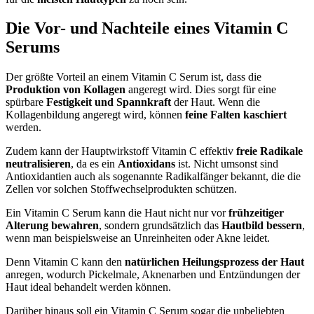
Die Vor- und Nachteile eines Vitamin C
Serums
Der größte Vorteil an einem Vitamin C Serum ist, dass die
Produktion von Kollagen
angeregt wird. Dies sorgt für eine
spürbare
Festigkeit und Spannkraft
der Haut. Wenn die
Kollagenbildung angeregt wird, können
feine Falten kaschiert
werden.
Zudem kann der Hauptwirkstoff Vitamin C effektiv
freie Radikale
neutralisieren
, da es ein
Antioxidans
ist. Nicht umsonst sind
Antioxidantien auch als sogenannte Radikalfänger bekannt, die die
Zellen vor solchen Stoffwechselprodukten schützen.
Ein Vitamin C Serum kann die Haut nicht nur vor
frühzeitiger
Alterung bewahren
, sondern grundsätzlich das
Hautbild bessern
,
wenn man beispielsweise an Unreinheiten oder Akne leidet.
Denn Vitamin C kann den
natürlichen Heilungsprozess der Haut
anregen, wodurch Pickelmale, Aknenarben und Entzündungen der
Haut ideal behandelt werden können.
Darüber hinaus soll ein Vitamin C Serum sogar die unbeliebten