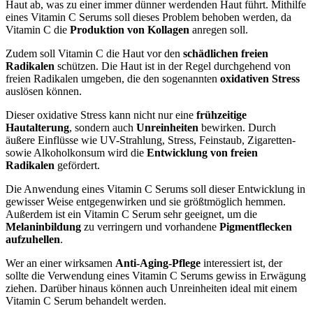
Haut ab, was zu einer immer dünner werdenden Haut führt. Mithilfe
eines Vitamin C Serums soll dieses Problem behoben werden, da
Vitamin C die
Produktion von Kollagen
anregen soll.
Zudem soll Vitamin C die Haut vor den
schädlichen freien
Radikalen
schützen. Die Haut ist in der Regel durchgehend von
freien Radikalen umgeben, die den sogenannten
oxidativen Stress
auslösen können.
Dieser oxidative Stress kann nicht nur eine
frühzeitige
Hautalterung
, sondern auch
Unreinheiten
bewirken. Durch
äußere Einflüsse wie UV-Strahlung, Stress, Feinstaub, Zigaretten-
sowie Alkoholkonsum wird die
Entwicklung von freien
Radikalen
gefördert.
Die Anwendung eines Vitamin C Serums soll dieser Entwicklung in
gewisser Weise entgegenwirken und sie größtmöglich hemmen.
Außerdem ist ein Vitamin C Serum sehr geeignet, um die
Melaninbildung
zu verringern und vorhandene
Pigmentflecken
aufzuhellen
.
Wer an einer wirksamen
Anti-Aging-Pflege
interessiert ist, der
sollte die Verwendung eines Vitamin C Serums gewiss in Erwägung
ziehen. Darüber hinaus können auch Unreinheiten ideal mit einem
Vitamin C Serum behandelt werden.