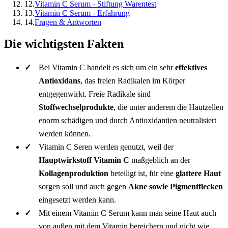
12.
Vitamin C Serum - Stiftung Warentest
13.
Vitamin C Serum - Erfahrung
14.
Fragen & Antworten
Die wichtigsten Fakten
Bei Vitamin C handelt es sich um ein sehr
effektives
Antioxidans
, das freien Radikalen im Körper
entgegenwirkt. Freie Radikale sind
Stoffwechselprodukte
, die unter anderem die Hautzellen
enorm schädigen und durch Antioxidantien neutralisiert
werden können.
Vitamin C Seren werden genutzt, weil der
Hauptwirkstoff Vitamin C
maßgeblich an der
Kollagenproduktion
beteiligt ist, für eine
glattere Haut
sorgen soll und auch gegen
Akne sowie Pigmentflecken
eingesetzt werden kann.
Mit einem Vitamin C Serum kann man seine Haut auch
von außen mit dem Vitamin bereichern und nicht wie